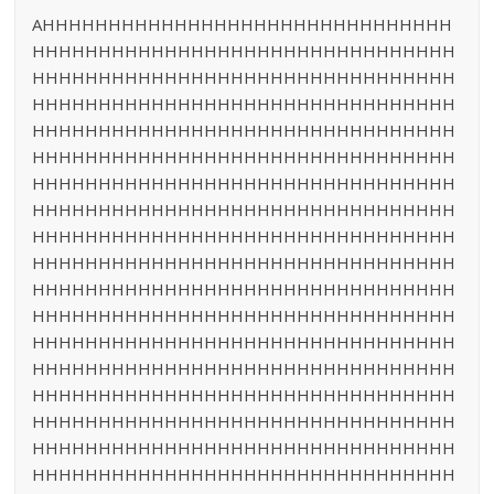
AHHHHHHHHHHHHHHHHHHHHHHHHHHHHHHH
HHHHHHHHHHHHHHHHHHHHHHHHHHHHHHHH
HHHHHHHHHHHHHHHHHHHHHHHHHHHHHHHH
HHHHHHHHHHHHHHHHHHHHHHHHHHHHHHHH
HHHHHHHHHHHHHHHHHHHHHHHHHHHHHHHH
HHHHHHHHHHHHHHHHHHHHHHHHHHHHHHHH
HHHHHHHHHHHHHHHHHHHHHHHHHHHHHHHH
HHHHHHHHHHHHHHHHHHHHHHHHHHHHHHHH
HHHHHHHHHHHHHHHHHHHHHHHHHHHHHHHH
HHHHHHHHHHHHHHHHHHHHHHHHHHHHHHHH
HHHHHHHHHHHHHHHHHHHHHHHHHHHHHHHH
HHHHHHHHHHHHHHHHHHHHHHHHHHHHHHHH
HHHHHHHHHHHHHHHHHHHHHHHHHHHHHHHH
HHHHHHHHHHHHHHHHHHHHHHHHHHHHHHHH
HHHHHHHHHHHHHHHHHHHHHHHHHHHHHHHH
HHHHHHHHHHHHHHHHHHHHHHHHHHHHHHHH
HHHHHHHHHHHHHHHHHHHHHHHHHHHHHHHH
HHHHHHHHHHHHHHHHHHHHHHHHHHHHHHHH