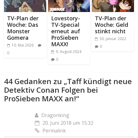
TV-Plan der
Lovestory-
TV-Plan der
Woche: Das
TV-Special
Woche: Geld
Monster
erneut auf
stinkt nicht
Gomera
ProSieben
30. Januar 2022
MAXX!
10. Mai 2026
0
9. August 2024
0
0
44 Gedanken zu „
Taff kündigt neue
Detektiv Conan Folgen bei
ProSieben MAXX an!
“
Dragonking
20. Juni 2018 um 15:32
Permalink