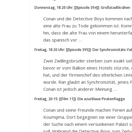
Donnerstag, 18:20 Uhr: [[Episode 394]]: Großstadtkrähen
Conan und die Detective Boys kommen nach 
eine alte Frau zu Tode gekommen ist. Kommi
hin, dass die alte Frau von einem herunter
das spanisch vor …
Freitag, 18:20 Uhr: [[Episode 395]]: Der Synchronizitäts-Fall
Zwei Zwillingsbrüder sterben zum exakt sel
bevor er vom Balkon eines Hotels stürzte, 
hat, und der Firmenchef des elterlichen U
wurde. Ran glaubt an Synchronizität, jenes
Conan ist jedoch anderer Meinung …
Freitag, 20:15: [[Film 11]]: Die azurblaue Piratenflagge
Conan und seine Freunde machen Ferien auf
Koumijima. Dort begegnen sie einer Gruppe 
der Suche nach einem versunkenen Palast sin
soll. Während die Detective Boys zum Zeitv