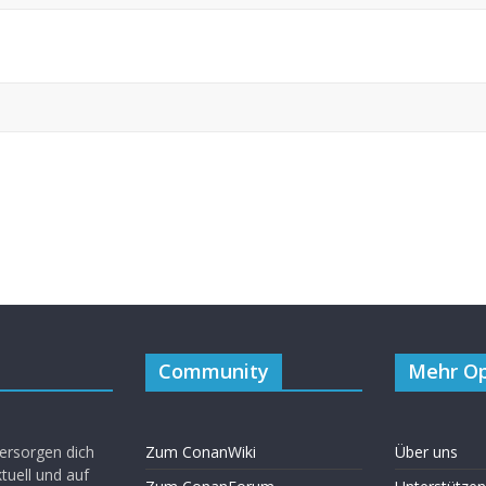
Community
Mehr Op
ersorgen dich
Zum ConanWiki
Über uns
uell und auf