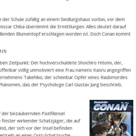
der Schule zufällig an einem Siedlungshaus vorbei, vor dem
ssar Chiba übernimmt die Ermittlungen. Alles deutet darauf
fallenden Blumentopf erschlagen worden ist. Doch Conan kommt
 (1)
ben Zeitpunkt: Der hochverschuldete Shoichiro Hitomi, der,
offenbar völlig unmotiviert eine Frau namens Kaoru angegriffen
nternehmens Takehiko, der scheinbar Opfer eines Raubmordes
 Phänomen, das der Psychologe Carl Gustav Jung beschrieb.
 der bezaubernden Pazifikinsel
finster wirkender Schatzjäger, die auf
d, der sich vor der Insel befinden
ertreib an einer Quiz-Schatzsuche