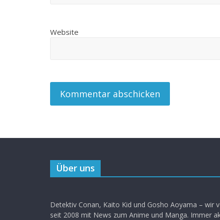
Website
Über uns
Detektiv Conan, Kaito Kid und Gosho Aoyama – wir v
seit 2008 mit News zum Anime und Manga. Immer akt