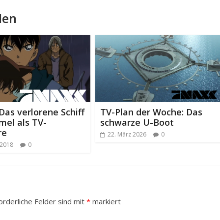
len
Das verlorene Schiff
TV-Plan der Woche: Das
mel als TV-
schwarze U-Boot
re
22. März 2026
0
 2018
0
orderliche Felder sind mit
*
markiert