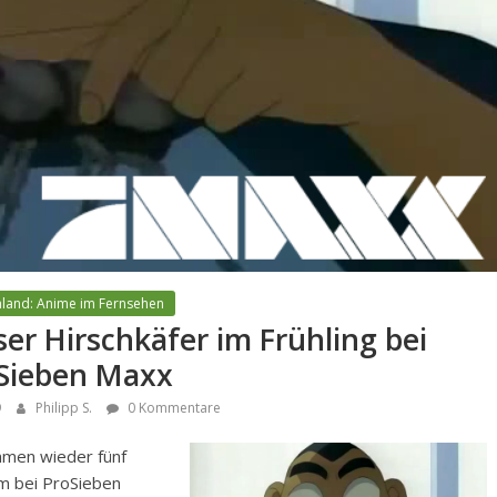
land: Anime im Fernsehen
ser Hirschkäfer im Frühling bei
Sieben Maxx
9
Philipp S.
0 Kommentare
mmen wieder fünf
lm bei ProSieben