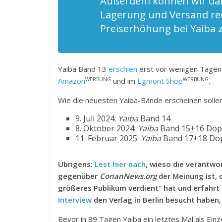
Außerdem können wir dan
Lagerung und Versand red
Preiserhöhung bei Yaiba z
Yaiba Band 13
erschien
erst vor wenigen Tagen am
WERBUNG
WERBUNG
Amazon
und im
Egmont Shop
.
Wie die neuesten Yaiba-Bände erscheinen sollen
9. Juli 2024:
Yaiba
Band 14
8. Oktober 2024:
Yaiba
Band 15+16 Dop
11. Februar 2025:
Yaiba
Band 17+18 Do
Übrigens:
Lest hier nach
, wieso die verantw
gegenüber
ConanNews.org
der Meinung ist, 
größeres Publikum verdient“ hat und erfahrt 
Interview
den Verlag in Berlin besucht haben,
Bevor in 89 Tagen Yaiba ein letztes Mal als Ein