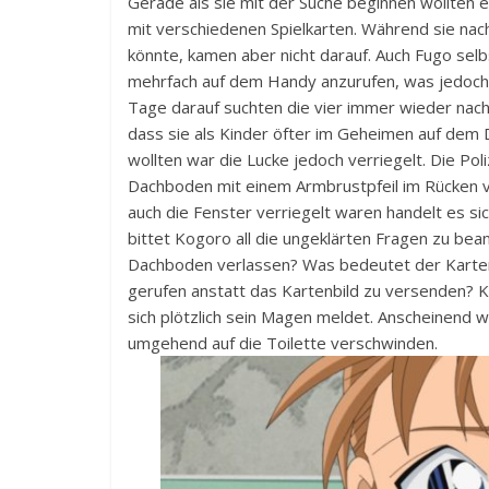
Gerade als sie mit der Suche beginnen wollten e
mit verschiedenen Spielkarten. Während sie nac
könnte, kamen aber nicht darauf. Auch Fugo selb
mehrfach auf dem Handy anzurufen, was jedoch mi
Tage darauf suchten die vier immer wieder nac
dass sie als Kinder öfter im Geheimen auf dem 
wollten war die Lucke jedoch verriegelt. Die Po
Dachboden mit einem Armbrustpfeil im Rücken v
auch die Fenster verriegelt waren handelt es s
bittet Kogoro all die ungeklärten Fragen zu be
Dachboden verlassen? Was bedeutet der Kartenc
gerufen anstatt das Kartenbild zu versenden? K
sich plötzlich sein Magen meldet. Anscheinend 
umgehend auf die Toilette verschwinden.