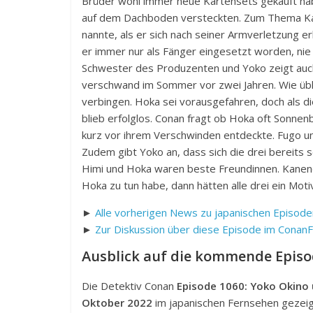
Brüder wohl immer neue Kartensets gekauft hab
auf dem Dachboden versteckten. Zum Thema Kar
nannte, als er sich nach seiner Armverletzung er
er immer nur als Fänger eingesetzt worden, nie
Schwester des Produzenten und Yoko zeigt auch ei
verschwand im Sommer vor zwei Jahren. Wie üblic
verbingen. Hoka sei vorausgefahren, doch als d
blieb erfolglos. Conan fragt ob Hoka oft Sonnenb
kurz vor ihrem Verschwinden entdeckte. Fugo und
Zudem gibt Yoko an, dass sich die drei bereits
Himi und Hoka waren beste Freundinnen. Kaneno
Hoka zu tun habe, dann hätten alle drei ein Mo
►
Alle vorherigen News zu japanischen Episode
►
Zur Diskussion über diese Episode im Conan
Ausblick auf die kommende Epis
Die Detektiv Conan
Episode 1060: Yoko Okino 
Oktober 2022
im japanischen Fernsehen gezeigt