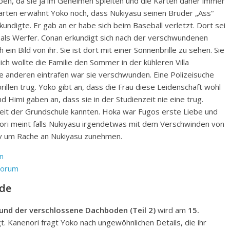
en, da sie ja im Geheimen spielten und die Karten daher immer
ten erwähnt Yoko noch, dass Nukiyasu seinen Bruder „Ass“
kundigte. Er gab an er habe sich beim Baseball verletzt. Dort sei
 als Werfer. Conan erkundigt sich nach der verschwundenen
n Bild von ihr. Sie ist dort mit einer Sonnenbrille zu sehen. Sie
h wollte die Familie den Sommer in der kühleren Villa
ie anderen eintrafen war sie verschwunden. Eine Polizeisuche
rillen trug. Yoko gibt an, dass die Frau diese Leidenschaft wohl
 Himi gaben an, dass sie in der Studienzeit nie eine trug.
 seit der Grundschule kannten. Hoka war Fugos erste Liebe und
ri meint falls Nukiyasu irgendetwas mit dem Verschwinden von
tiv um Rache an Nukiyasu zunehmen.
n
Forum
ode
und der verschlossene Dachboden (Teil 2)
wird am
15.
. Kanenori fragt Yoko nach ungewöhnlichen Details, die ihr