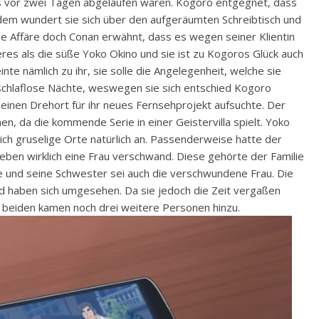
ts vor zwei Tagen abgelaufen waren. Kogoro entgegnet, dass
udem wundert sie sich über den aufgeräumten Schreibtisch und
e Affäre doch Conan erwähnt, dass es wegen seiner Klientin
res als die süße Yoko Okino und sie ist zu Kogoros Glück auch
e nämlich zu ihr, sie solle die Angelegenheit, welche sie
 schlaflose Nächte, weswegen sie sich entschied Kogoro
einen Drehort für ihr neues Fernsehprojekt aufsuchte. Der
en, da die kommende Serie in einer Geistervilla spielt. Yoko
sich gruselige Orte natürlich an. Passenderweise hatte der
Leben wirklich eine Frau verschwand. Diese gehörte der Familie
te und seine Schwester sei auch die verschwundene Frau. Die
d haben sich umgesehen. Da sie jedoch die Zeit vergaßen
n beiden kamen noch drei weitere Personen hinzu.