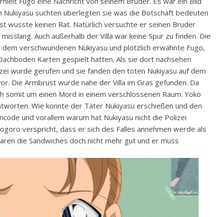
rhielt Fugo eine Nachricht von seinem Bruder. Es war ein Bild
h Nukiyasu suchten überlegten sie was die Botschaft bedeuten
st wusste keinen Rat. Natürlich versuchte er seinen Bruder
sslang. Auch außerhalb der Villa war keine Spur zu finden. Die
h dem verschwundenen Nukiyasu und plötzlich erwähnte Fugo,
Dachboden Karten gespielt hatten. Als sie dort nachsehen
lizei wurde gerufen und sie fanden den toten Nukiyasu auf dem
or. Die Armbrust wurde nahe der Villa im Gras gefunden. Da
ich somit um einen Mord in einem verschlossenen Raum. Yoko
antworten. Wie konnte der Täter Nukiyasu erschießen und den
ode und vorallem warum hat Nukiyasu nicht die Polizei
ogoro verspricht, dass er sich des Falles annehmen werde als
waren die Sandwiches doch nicht mehr gut und er muss