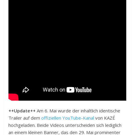
++Update++
Am 6. Mai wurde der inhaltlich identische
Trailer auf dem
offiziellen YouTube-Kanal
von KAZÉ
hochgeladen. Beide Videos unterscheiden sich lediglich
an einem kleinen Banner, das den 29. Mai prominenter