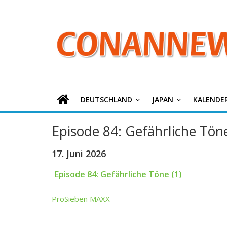
ConanNews.or
Zum
Inhalt
springen
Detektiv
Conan
News
DEUTSCHLAND
JAPAN
KALENDE
Episode 84: Gefährliche Töne
17. Juni 2026
Episode 84: Gefährliche Töne (1)
ProSieben MAXX