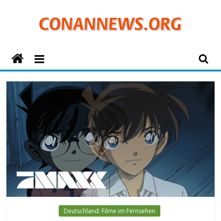
Zum
Inhalt
springen
ConanNews.org
Detektiv
Conan
News
Deutschland: Filme im Fernsehen