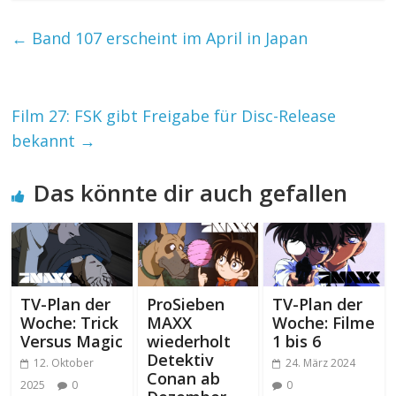
←
Band 107 erscheint im April in Japan
Film 27: FSK gibt Freigabe für Disc-Release
bekannt
→
Das könnte dir auch gefallen
TV-Plan der
ProSieben
TV-Plan der
Woche: Trick
MAXX
Woche: Filme
Versus Magic
wiederholt
1 bis 6
Detektiv
12. Oktober
24. März 2024
Conan ab
2025
0
0