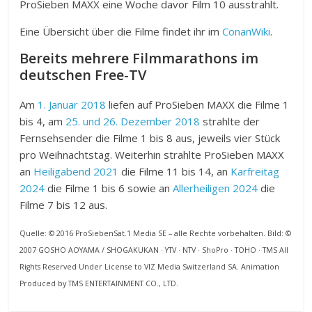
ProSieben MAXX eine Woche davor Film 10 ausstrahlt.
Eine Übersicht über die Filme findet ihr im
ConanWiki
.
Bereits mehrere Filmmarathons im
deutschen Free-TV
Am
1. Januar 2018
liefen auf ProSieben MAXX die Filme 1
bis 4, am
25. und 26. Dezember 2018
strahlte der
Fernsehsender die Filme 1 bis 8 aus, jeweils vier Stück
pro Weihnachtstag. Weiterhin strahlte ProSieben MAXX
an
Heiligabend 2021
die Filme 11 bis 14, an
Karfreitag
2024
die Filme 1 bis 6 sowie an
Allerheiligen 2024
die
Filme 7 bis 12 aus.
Quelle: © 2016 ProSiebenSat.1 Media SE – alle Rechte vorbehalten. Bild: ©
2007 GOSHO AOYAMA / SHOGAKUKAN · YTV · NTV · ShoPro · TOHO · TMS All
Rights Reserved Under License to VIZ Media Switzerland SA. Animation
Produced by TMS ENTERTAINMENT CO., LTD.