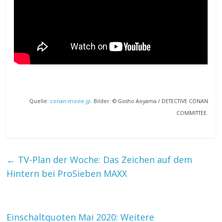
Quelle:
conan-movie.jp
. Bilder: © Gosho Aoyama / DETECTIVE CONAN
COMMITTEE.
←
TV-Plan der Woche: Das Zeichen auf dem
Hintern bei ProSieben MAXX
Einschaltquoten Mai 2020: Weitere