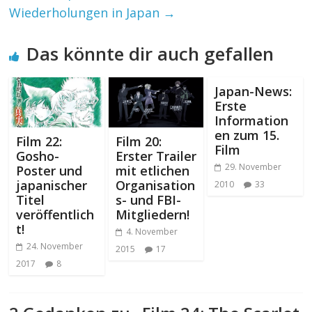
Wiederholungen in Japan
→
Das könnte dir auch gefallen
Japan-News:
Erste
Information
en zum 15.
Film 22:
Film 20:
Film
Gosho-
Erster Trailer
29. November
Poster und
mit etlichen
japanischer
Organisation
2010
33
Titel
s- und FBI-
veröffentlich
Mitgliedern!
t!
4. November
24. November
2015
17
2017
8