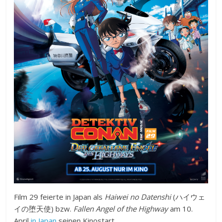
Film 29 feierte in Japan als
Haiwei no Datenshi
(ハイウェ
イの堕天使) bzw.
Fallen Angel of the Highway
am 10.
April
in Japan
seinen Kinostart.