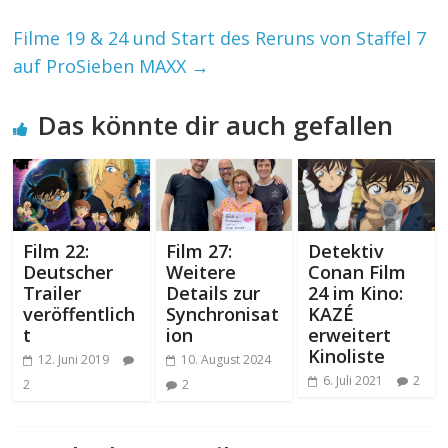
Filme 19 & 24 und Start des Reruns von Staffel 7
auf ProSieben MAXX
→
Das könnte dir auch gefallen
Film 22:
Film 27:
Detektiv
Deutscher
Weitere
Conan Film
Trailer
Details zur
24 im Kino:
veröffentlich
Synchronisat
KAZÉ
t
ion
erweitert
Kinoliste
12. Juni 2019
10. August 2024
6. Juli 2021
2
2
2