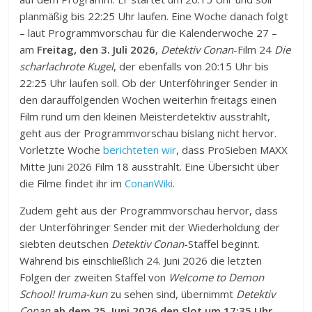
planmäßig bis 22:25 Uhr laufen. Eine Woche danach folgt
– laut Programmvorschau für die Kalenderwoche 27 –
am
Freitag, den 3. Juli 2026
,
Detektiv Conan
-Film 24
Die
scharlachrote Kugel
, der ebenfalls von 20:15 Uhr bis
22:25 Uhr laufen soll. Ob der Unterföhringer Sender in
den darauffolgenden Wochen weiterhin freitags einen
Film rund um den kleinen Meisterdetektiv ausstrahlt,
geht aus der Programmvorschau bislang nicht hervor.
Vorletzte Woche
berichteten wir
, dass ProSieben MAXX
Mitte Juni 2026 Film 18 ausstrahlt. Eine Übersicht über
die Filme findet ihr im
ConanWiki
.
Zudem geht aus der Programmvorschau hervor, dass
der Unterföhringer Sender mit der Wiederholdung der
siebten deutschen
Detektiv Conan
-Staffel beginnt.
Während bis einschließlich 24. Juni 2026 die letzten
Folgen der zweiten Staffel von
Welcome to Demon
School! Iruma-kun
zu sehen sind, übernimmt
Detektiv
Conan
ab dem 25. Juni 2026 den Slot um 17:35 Uhr
.