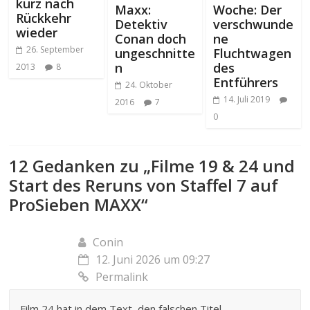
kurz nach
Maxx:
Woche: Der
Rückkehr
Detektiv
verschwunde
wieder
Conan doch
ne
26. September
ungeschnitte
Fluchtwagen
n
des
2013
8
Entführers
24. Oktober
14. Juli 2019
2016
7
0
12 Gedanken zu „
Filme 19 & 24 und
Start des Reruns von Staffel 7 auf
ProSieben MAXX
“
Conin
12. Juni 2026 um 09:27
Permalink
Film 24 hat in dem Text, den falschen Titel