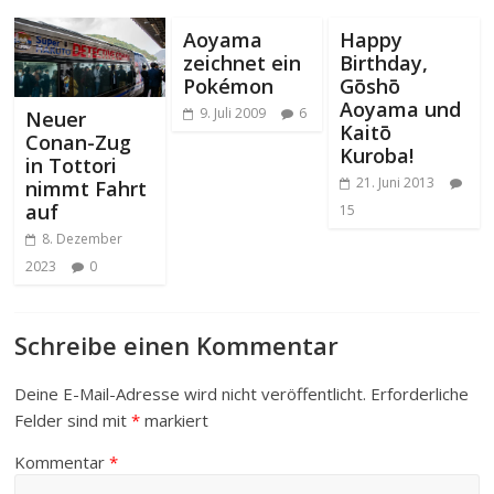
Aoyama
Happy
zeichnet ein
Birthday,
Pokémon
Gōshō
Aoyama und
9. Juli 2009
6
Neuer
Kaitō
Conan-Zug
Kuroba!
in Tottori
21. Juni 2013
nimmt Fahrt
auf
15
8. Dezember
2023
0
Schreibe einen Kommentar
Deine E-Mail-Adresse wird nicht veröffentlicht.
Erforderliche
Felder sind mit
*
markiert
Kommentar
*