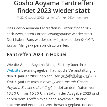
Gosho Aoyama Fantreffen
findet 2023 wieder statt
22. Oktober 2022
Jens A.
0 Kommentare
Das Gosho Aoyama Fantreffen in Tottori findet 2023
nach zwei Jahren Corona-Zwangspause wieder statt.
Dort haben Fans wieder die Möglichkeit, den
Detektiv
Conan
-Mangaka persönlich zu treffen.
Fantreffen 2023 in Hokuei
Wie die Gosho Aoyama Manga Factory über ihre
Website
bekanntgegeben hat, ist die Veranstaltung für
den
3. Januar 2023
geplant. Der
青山剛昌先生と話そう
DAY！
(auf Deutsch in etwa
„Lasst uns mit Gosho
Aoyama-Sensei reden“-Tag!
) findet an dem Datum von
13:30 Uhr bis 15:30 Uhr statt. In der Ausgabe 2023 sind
neben dem Treffen mit Gosho Aoyama auch eine
Lotterie und ein Fanart-Wettbewerb geplant. Bei der