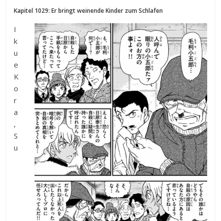
Kapitel 1029: Er bringt weinende Kinder zum Schlafen
I
k
u
e
K
o
r
a
,
S
u