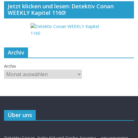
Jetzt klicken und lesen: Detektiv Conan
WEEKLY Kapitel 1160!
Archiv
Archiv
Über uns
Detektiv Conan, Kaito Kid und Gosho Aoyama – wir versorgen