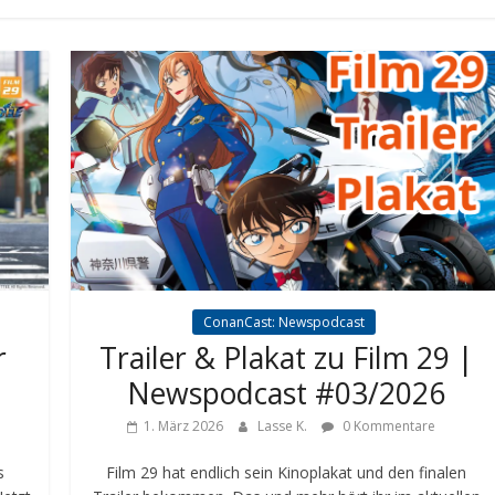
ConanCast: Newspodcast
r
Trailer & Plakat zu Film 29 |
Newspodcast #03/2026
1. März 2026
Lasse K.
0 Kommentare
s
Film 29 hat endlich sein Kinoplakat und den finalen