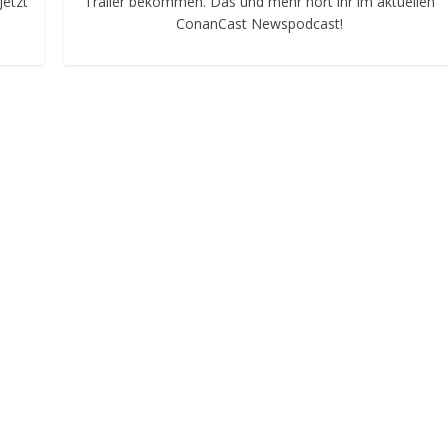
Jetzt
Trailer bekommen. Das und mehr hört ihr im aktuellen
ConanCast Newspodcast!