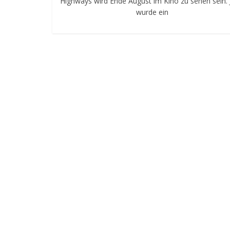
Highways wird Ende August im Kino zu sehen sein. 
wurde ein