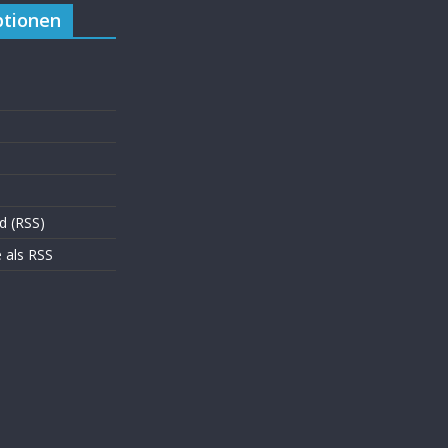
tionen
d (RSS)
als RSS