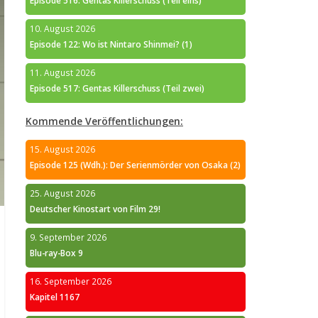
Episode 516: Gentas Killerschuss (Teil eins)
10. August 2026
Episode 122: Wo ist Nintaro Shinmei? (1)
11. August 2026
Episode 517: Gentas Killerschuss (Teil zwei)
Kommende Veröffentlichungen:
15. August 2026
Episode 125 (Wdh.): Der Serienmörder von Osaka (2)
25. August 2026
Deutscher Kinostart von Film 29!
9. September 2026
Blu-ray-Box 9
16. September 2026
Kapitel 1167