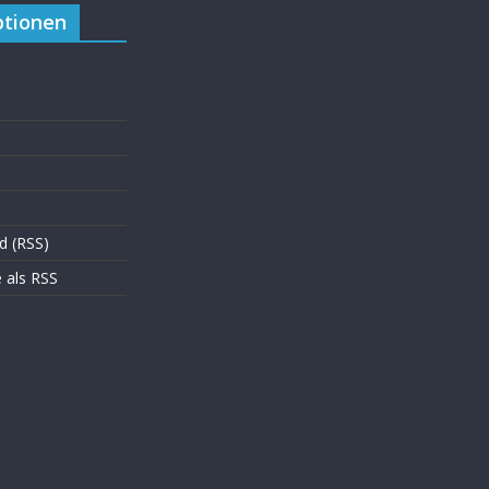
tionen
d (RSS)
als RSS