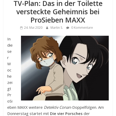
TV-Plan: Das in der Toilette
versteckte Geheimnis bei
ProSieben MAXX
24. Mai 2020
Martin S.
0 Kommentare
In
die
se
r
W
oc
he
zei
gt
Pr
oSi
eben MAXX weitere
Detektiv Conan
-Doppelfolgen. Am
Donnerstag startet mit
Die vier Porsches
der