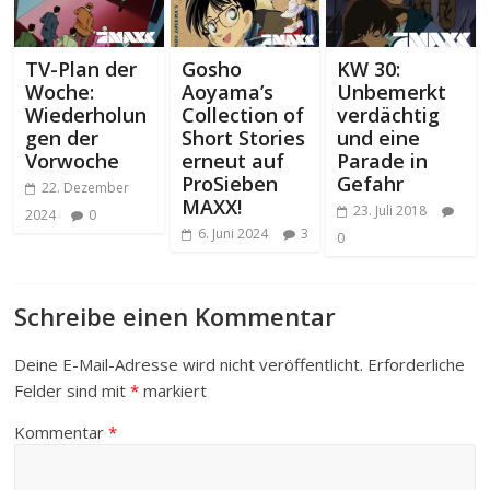
TV-Plan der
Gosho
KW 30:
Woche:
Aoyama’s
Unbemerkt
Wiederholun
Collection of
verdächtig
gen der
Short Stories
und eine
Vorwoche
erneut auf
Parade in
ProSieben
Gefahr
22. Dezember
MAXX!
23. Juli 2018
2024
0
6. Juni 2024
3
0
Schreibe einen Kommentar
Deine E-Mail-Adresse wird nicht veröffentlicht.
Erforderliche
Felder sind mit
*
markiert
Kommentar
*