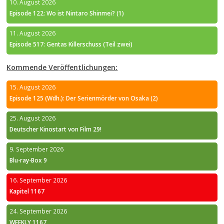
10. August 2026
Episode 122: Wo ist Nintaro Shinmei? (1)
11. August 2026
Episode 517: Gentas Killerschuss (Teil zwei)
Kommende Veröffentlichungen:
15. August 2026
Episode 125 (Wdh.): Der Serienmörder von Osaka (2)
25. August 2026
Deutscher Kinostart von Film 29!
9. September 2026
Blu-ray-Box 9
16. September 2026
Kapitel 1167
24. September 2026
WEEKLY 1167