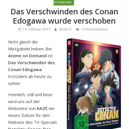
im Internet
Das Verschwinden des Conan
Edogawa wurde verschoben
18. Februar 2017
Kevin D.
14 Kommentare
Nicht gleich die
Mistgabeln heben: Bei
Anime on Demand
ist
Das Verschwinden des
Conan Edogawa
trotzdem ab heute zu
sehen.
Heimlich, still und leise
wird uns auf der
Webseite von
KAZÉ
ein
neues Datum für den
Release des TV-Specials
Detektiv Conan: Das