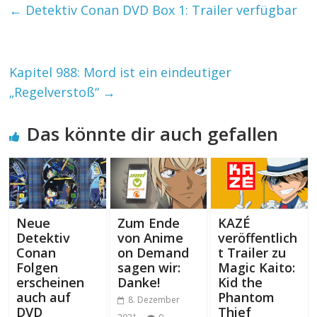
←
Detektiv Conan DVD Box 1: Trailer verfügbar
Kapitel 988: Mord ist ein eindeutiger
„Regelverstoß“
→
Das könnte dir auch gefallen
Neue
Zum Ende
KAZÉ
Detektiv
von Anime
veröffentlich
Conan
on Demand
t Trailer zu
Folgen
sagen wir:
Magic Kaito:
erscheinen
Danke!
Kid the
auch auf
Phantom
8. Dezember
DVD
Thief