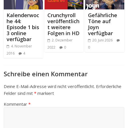
Kalenderwoc
Crunchyroll
Gefährliche
he 44:
veröffentlich
Töne auf
Episode 1 bis
t weitere
Joyn
3 online
Folgen in HD
verfügbar
verfügbar
2. Dezember
20. Juni 2026
4. November
2022
0
0
2016
4
Schreibe einen Kommentar
Deine E-Mail-Adresse wird nicht veröffentlicht.
Erforderliche
Felder sind mit
*
markiert
Kommentar
*