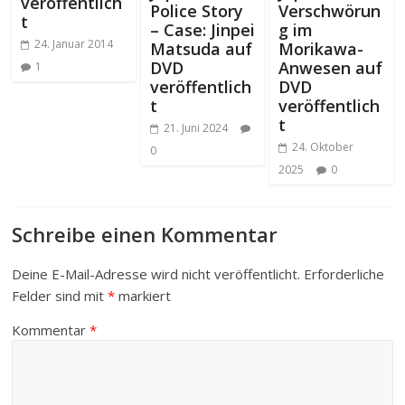
veröffentlich
Police Story
Verschwörun
t
– Case: Jinpei
g im
24. Januar 2014
Matsuda auf
Morikawa-
DVD
Anwesen auf
1
veröffentlich
DVD
t
veröffentlich
t
21. Juni 2024
24. Oktober
0
2025
0
Schreibe einen Kommentar
Deine E-Mail-Adresse wird nicht veröffentlicht.
Erforderliche
Felder sind mit
*
markiert
Kommentar
*