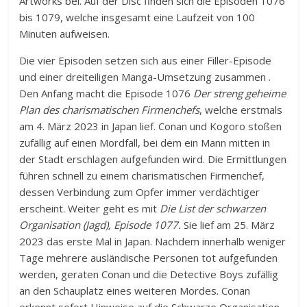
Artworks bei. Auf der Disc finden sich die Episoden 1076
bis 1079, welche insgesamt eine Laufzeit von 100
Minuten aufweisen.
Die vier Episoden setzen sich aus einer Filler-Episode
und einer dreiteiligen Manga-Umsetzung zusammen .
Den Anfang macht die Episode 1076
Der streng geheime
Plan des charismatischen Firmenchefs
, welche erstmals
am 4. März 2023 in Japan lief. Conan und Kogoro stoßen
zufällig auf einen Mordfall, bei dem ein Mann mitten in
der Stadt erschlagen aufgefunden wird. Die Ermittlungen
führen schnell zu einem charismatischen Firmenchef,
dessen Verbindung zum Opfer immer verdächtiger
erscheint. Weiter geht es mit
Die List der schwarzen
Organisation
(Jagd), Episode 1077.
Sie lief am 25. März
2023 das erste Mal in Japan. Nachdem innerhalb weniger
Tage mehrere ausländische Personen tot aufgefunden
werden, geraten Conan und die Detective Boys zufällig
an den Schauplatz eines weiteren Mordes. Conan
erkennt sofort Hinweise auf die Schwarze Organisation