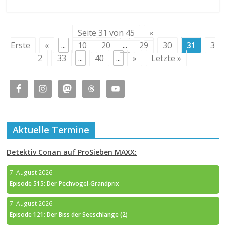
Seite 31 von 45
«
Erste
«
...
10
20
...
29
30
31
3
2
33
...
40
...
»
Letzte »
Aktuelle Termine
Detektiv Conan auf ProSieben MAXX:
7. August 2026
Episode 515: Der Pechvogel-Grandprix
7. August 2026
Episode 121: Der Biss der Seeschlange (2)