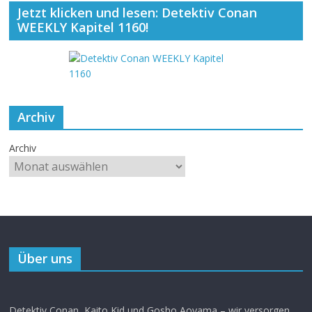
Jetzt klicken und lesen: Detektiv Conan
WEEKLY Kapitel 1160!
Archiv
Archiv
Über uns
Detektiv Conan, Kaito Kid und Gosho Aoyama – wir versorgen