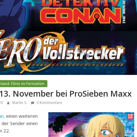
hland: Filme im Fernsehen
m 13. November bei ProSieben Maxx
20
Martin S.
0 Kommentare
an,
einen weiteren
t der Sender einen
m 22.