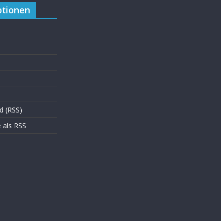
tionen
d (RSS)
als RSS