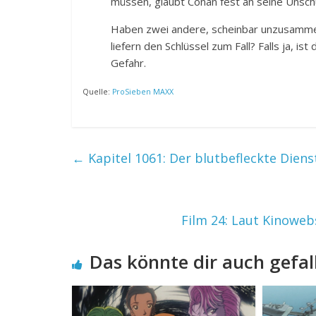
müssen, glaubt Conan fest an seine Unsch
Haben zwei andere, scheinbar unzusamme
liefern den Schlüssel zum Fall? Falls ja, is
Gefahr.
Quelle:
ProSieben MAXX
←
Kapitel 1061: Der blutbefleckte Dien
Film 24: Laut Kinoweb
Das könnte dir auch gefal