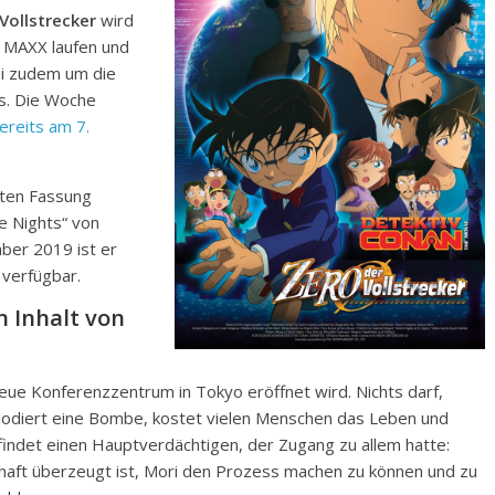
Vollstrecker
wird
 MAXX laufen und
bei zudem um die
s. Die Woche
ereits am 7.
rten Fassung
e Nights“ von
mber 2019 ist er
 verfügbar.
 Inhalt von
eue Konferenzzentrum in Tokyo eröffnet wird. Nichts darf,
lodiert eine Bombe, kostet vielen Menschen das Leben und
findet einen Hauptverdächtigen, der Zugang zu allem hatte:
haft überzeugt ist, Mori den Prozess machen zu können und zu