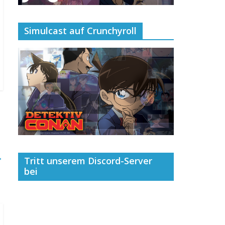
Simulcast auf Crunchyroll
→
Tritt unserem Discord-Server
bei