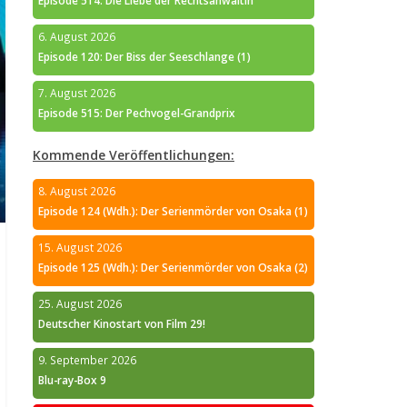
Episode 514: Die Liebe der Rechtsanwältin
6. August 2026
Episode 120: Der Biss der Seeschlange (1)
7. August 2026
Episode 515: Der Pechvogel-Grandprix
Kommende Veröffentlichungen:
8. August 2026
Episode 124 (Wdh.): Der Serienmörder von Osaka (1)
15. August 2026
Episode 125 (Wdh.): Der Serienmörder von Osaka (2)
25. August 2026
Deutscher Kinostart von Film 29!
9. September 2026
Blu-ray-Box 9