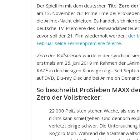
Der Spielfilm mit dem deutschen Titel
Zero der 
am 13. November zur PrimeTime bei ProSieben
die Anime-Nacht einleiten. Es handelt sich hier
deutsche TV-Premiere des Leinwandabenteuer
zuvor soll der 21. Film wiederholt werden,
der b
Februar seine Fernsehpremiere feierte.
Zero der Vollstrecker
wurde in der synchronisie
erstmals am 25. Juni 2019 im Rahmen der „Anim
KAZÉ in den hiesigen Kinos gezeigt. Seit Septe
auf DVD, Blu-ray Disc und bei Anime on Demand
So beschreibt ProSieben MAXX den
Zero der Vollstrecker:
22.000 Polizisten stehen Wache, als das n
nichts kann schiefgehen! Und dennoch exp
verletzt einige schwer. Die Untersuchung 
Kogoro Mori. Während die Staatsanwaltsc